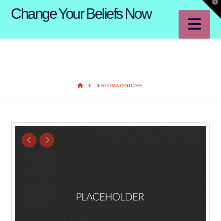
T
Change Your Beliefs Now
t
W
Na
HOME
RIOMAGGIORE