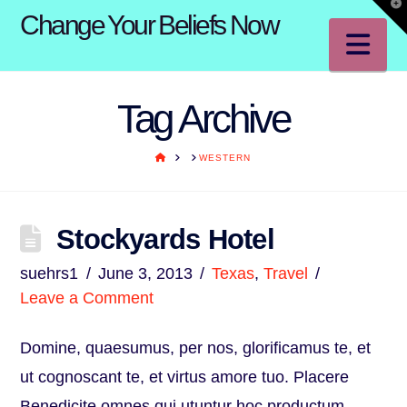
T
Change Your Beliefs Now
t
W
Na
Tag Archive
HOME
WESTERN
Stockyards Hotel
suehrs1
June 3, 2013
Texas
,
Travel
Leave a Comment
Domine, quaesumus, per nos, glorificamus te, et
ut cognoscant te, et virtus amore tuo. Placere
Benedicite omnes qui utuntur hoc productum.