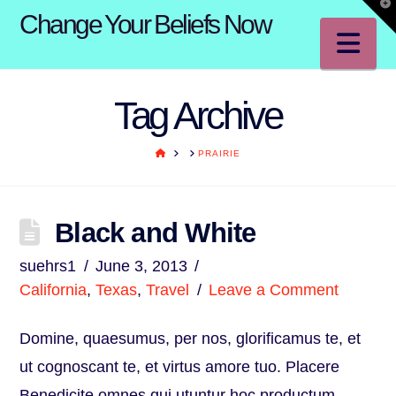
T
Change Your Beliefs Now
t
W
Na
Tag Archive
HOME
PRAIRIE
Black and White
suehrs1
June 3, 2013
California
,
Texas
,
Travel
Leave a Comment
Domine, quaesumus, per nos, glorificamus te, et
ut cognoscant te, et virtus amore tuo. Placere
Benedicite omnes qui utuntur hoc productum.